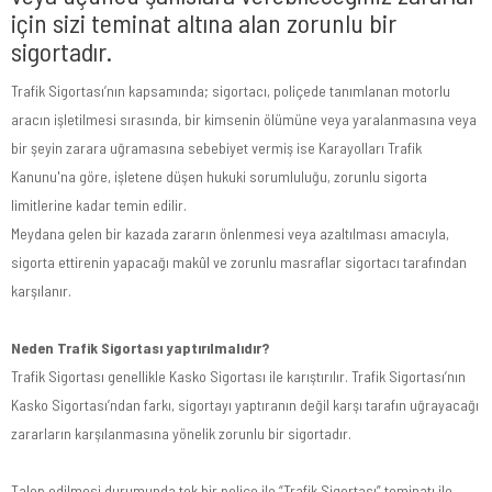
için sizi teminat altına alan zorunlu bir
sigortadır.
Trafik Sigortası’nın kapsamında; sigortacı, poliçede tanımlanan motorlu
aracın işletilmesi sırasında, bir kimsenin ölümüne veya yaralanmasına veya
bir şeyin zarara uğramasına sebebiyet vermiş ise Karayolları Trafik
Kanunu'na göre, işletene düşen hukuki sorumluluğu, zorunlu sigorta
limitlerine kadar temin edilir.
Meydana gelen bir kazada zararın önlenmesi veya azaltılması amacıyla,
sigorta ettirenin yapacağı makûl ve zorunlu masraflar sigortacı tarafından
karşılanır.
Neden Trafik Sigortası yaptırılmalıdır?
Trafik Sigortası genellikle Kasko Sigortası ile karıştırılır. Trafik Sigortası’nın
Kasko Sigortası’ndan farkı, sigortayı yaptıranın değil karşı tarafın uğrayacağı
zararların karşılanmasına yönelik zorunlu bir sigortadır.
Talep edilmesi durumunda tek bir poliçe ile “Trafik Sigortası” teminatı ile