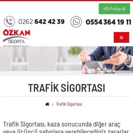
HDI Poliçe Al
TRAFIK SIGORTASI
Trafik Sigortası
Trafik Sigortası, kaza sonucunda diğer araç
veya üçüncü şahıslara verebileceğiniz zararlar